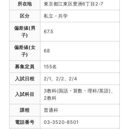
所在地
東京都江東区豊洲6丁目2-7
区分
私立・共学
偏差値(男
67.5
子)
偏差値(女
68
子)
募集定員
155名
入試日程
2/1、2/2、2/4
3教科(国語・算数・理科/英語)、
入試科目
2教科
課程
普通科
電話番号
03-3520-8501