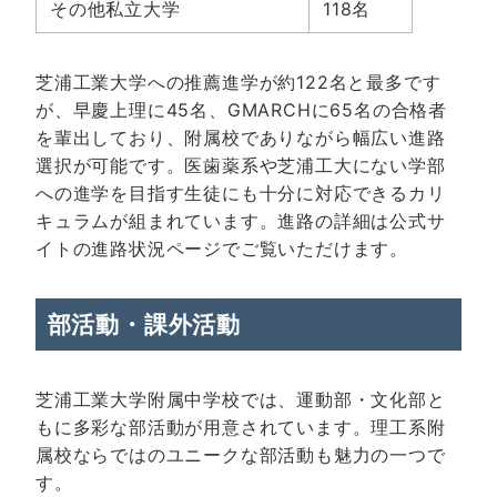
その他私立大学
118名
芝浦工業大学への推薦進学が約122名と最多です
が、早慶上理に45名、GMARCHに65名の合格者
を輩出しており、附属校でありながら幅広い進路
選択が可能です。医歯薬系や芝浦工大にない学部
への進学を目指す生徒にも十分に対応できるカリ
キュラムが組まれています。進路の詳細は
公式サ
イトの進路状況ページ
でご覧いただけます。
部活動・課外活動
芝浦工業大学附属中学校では、運動部・文化部と
もに多彩な部活動が用意されています。理工系附
属校ならではのユニークな部活動も魅力の一つで
す。