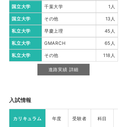
国立大学
千葉大学
1人
国立大学
その他
13人
私立大学
早慶上理
45人
私立大学
GMARCH
65人
私立大学
その他
118人
進路実績 詳細
入試情報
カリキュラム
年度
受験者
科目
定