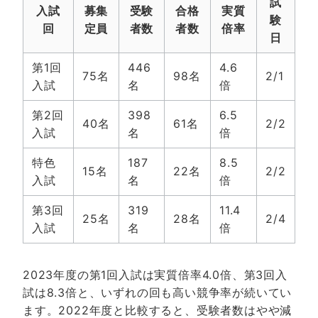
試
入試
募集
受験
合格
実質
験
回
定員
者数
者数
倍率
日
第1回
446
4.6
75名
98名
2/1
入試
名
倍
第2回
398
6.5
40名
61名
2/2
入試
名
倍
特色
187
8.5
15名
22名
2/2
入試
名
倍
第3回
319
11.4
25名
28名
2/4
入試
名
倍
2023年度の第1回入試は実質倍率4.0倍、第3回入
試は8.3倍と、いずれの回も高い競争率が続いてい
ます。2022年度と比較すると、受験者数はやや減