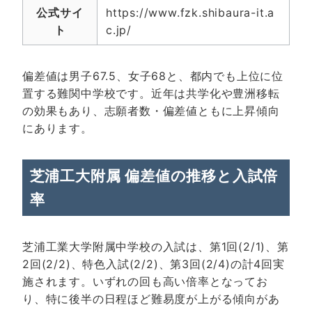
公式サイ
https://www.fzk.shibaura-it.a
ト
c.jp/
偏差値は男子67.5、女子68と、都内でも上位に位
置する難関中学校です。近年は共学化や豊洲移転
の効果もあり、志願者数・偏差値ともに上昇傾向
にあります。
芝浦工大附属 偏差値の推移と入試倍
率
芝浦工業大学附属中学校の入試は、第1回(2/1)、第
2回(2/2)、特色入試(2/2)、第3回(2/4)の計4回実
施されます。いずれの回も高い倍率となってお
り、特に後半の日程ほど難易度が上がる傾向があ