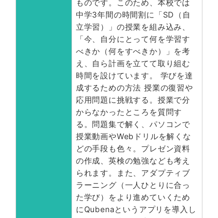
ものです。このため、本校では
中学3年間の時間割に「SD（⾃
⽴学習）」の授業を組み込み、
「今、⾃分にとって何を学習す
べきか（何をすべきか）」を考
え、⾃ら計画を⽴てて取り組む
時間を設けています。 学びを達
成するための⽅法 授業の復習や
応⽤問題に挑戦する。授業で分
からなかったところを質問す
る。問題集で解く、パソコンで
授業動画やWebドリルを解くな
どの⼿段も⾊々。プレゼン資料
の作成、英検の勉強なども考え
られます。また、アダプティブ
ラーニング（⼀⼈ひとりに合っ
た学び）をより進めていくため
にQubenaというアプリを導⼊し