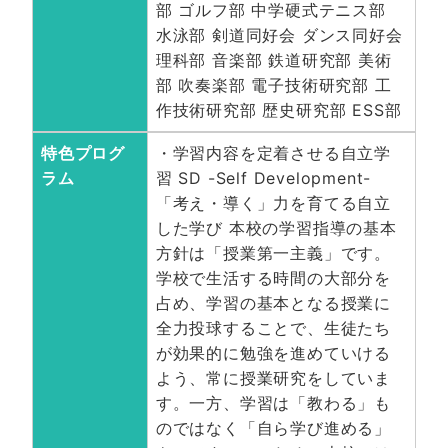
部 ゴルフ部 中学硬式テニス部
水泳部 剣道同好会 ダンス同好会
理科部 音楽部 鉄道研究部 美術
部 吹奏楽部 電子技術研究部 工
作技術研究部 歴史研究部 ESS部
特色プログ
・学習内容を定着させる⾃⽴学
ラム
習 SD -Self Development-
「考え・導く」⼒を育てる⾃⽴
した学び 本校の学習指導の基本
⽅針は「授業第⼀主義」です。
学校で⽣活する時間の⼤部分を
占め、学習の基本となる授業に
全⼒投球することで、⽣徒たち
が効果的に勉強を進めていける
よう、常に授業研究をしていま
す。⼀⽅、学習は「教わる」も
のではなく「⾃ら学び進める」