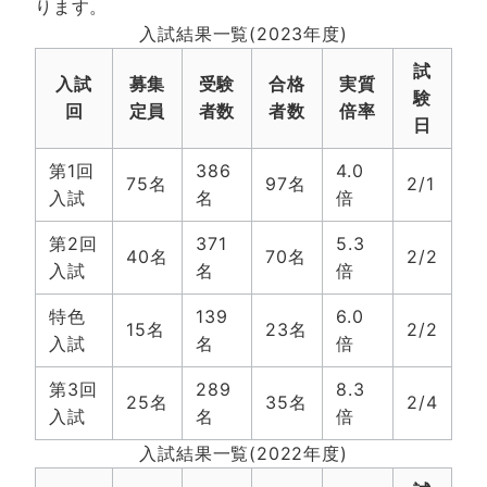
ります。
入試結果一覧(2023年度)
試
入試
募集
受験
合格
実質
験
回
定員
者数
者数
倍率
日
第1回
386
4.0
75名
97名
2/1
入試
名
倍
第2回
371
5.3
40名
70名
2/2
入試
名
倍
特色
139
6.0
15名
23名
2/2
入試
名
倍
第3回
289
8.3
25名
35名
2/4
入試
名
倍
入試結果一覧(2022年度)