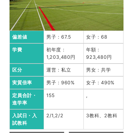
偏差値
男子 : 67.5
女子 : 68
学費
初年度 :
年額 :
1,203,480円
923,480円
区分
運営 : 私立
男女 : 共学
実質倍率
男子 : 960%
女子 : 490%
定員合計・
155
,
進学率
入試日・入
2/1,2/2
3教科、2教科
試教科