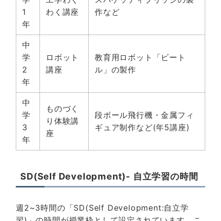
1
わく講座
作など
年
中
学
ロボット
教育用ロボット「ビート
2
講座
ル」の製作
年
中
ものづく
学
段ボール飛行機・金属フィ
り体験講
3
ギュア制作など(年5講座)
座
年
SD(Self Development)- 自立学習の時間
週2~3時間の「SD(Self Development:自立学
習)」の時間が授業枠として設定されています。こ