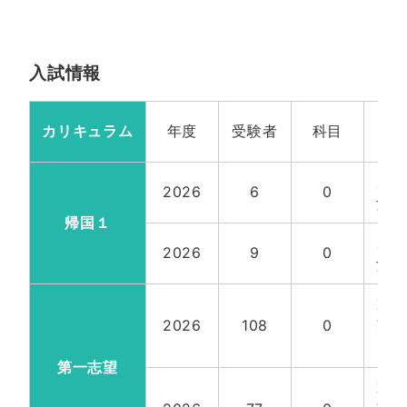
入試情報
カリキュラム
年度
受験者
科目
定
帰
2026
6
0
女計
帰国１
帰
2026
9
0
女計
第
2026
108
0
望
計9
第一志望
第