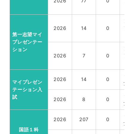
2026
77
0
望
計9
第
2026
14
0
望
第一志望マイ
計9
プレゼンテー
第
ション
2026
7
0
望
計9
一
2026
14
0
マイプレゼン
女計
テーション入
一
試
2026
8
0
女計
一
2026
207
0
女計
国語１科