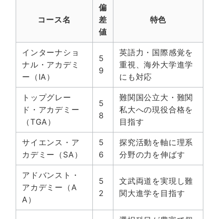
偏
コース名
差
特色
値
インターナショ
英語力・国際感覚を
5
ナル・アカデミ
重視、海外大学進学
9
ー（IA）
にも対応
トップグレー
難関国公立大・難関
5
ド・アカデミー
私大への現役合格を
8
（TGA）
目指す
サイエンス・ア
5
探究活動を軸に理系
カデミー（SA）
6
分野の力を伸ばす
アドバンスト・
5
文武両道を実現し難
アカデミー（A
2
関大進学を目指す
A）