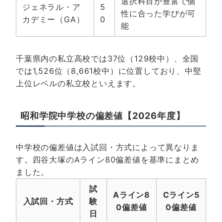
選択科目が豊富で個
ジェネラル・ア
5
性に合った学びが可
カデミー（GA）
0
能
千葉県内の私立高校では37位（129校中）、全国
では1,526位（8,661校中）に位置しており、中堅
上位レベルの私立校といえます。
昭和学院中学校の偏差値【2026年度】
中学校の偏差値は入試回・方式によって異なりま
す。四谷大塚のAライン80偏差値を基準にまとめ
ました。
試
Aライン8
Cライン5
入試回・方式
験
0偏差値
0偏差値
日