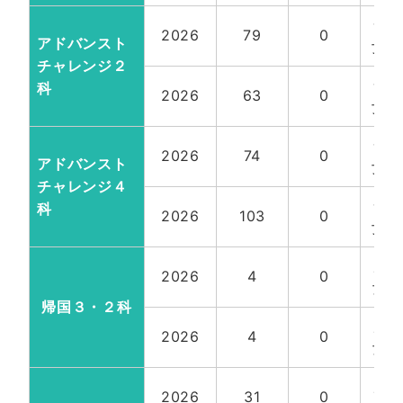
一
2026
79
0
アドバンスト
女計
チャレンジ２
一
科
2026
63
0
女計
一
2026
74
0
アドバンスト
女計
チャレンジ４
一
科
2026
103
0
女計
帰
2026
4
0
女計
帰国３・２科
帰
2026
4
0
女計
帰
2026
31
0