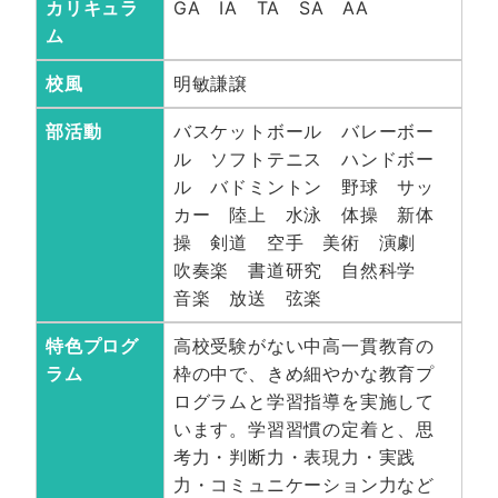
カリキュラ
GA IA TA SA AA
ム
校風
明敏謙譲
部活動
バスケットボール バレーボー
ル ソフトテニス ハンドボー
ル バドミントン 野球 サッ
カー 陸上 水泳 体操 新体
操 剣道 空手 美術 演劇
吹奏楽 書道研究 自然科学
音楽 放送 弦楽
特色プログ
高校受験がない中高一貫教育の
ラム
枠の中で、きめ細やかな教育プ
ログラムと学習指導を実施して
います。学習習慣の定着と、思
考力・判断力・表現力・実践
力・コミュニケーション力など