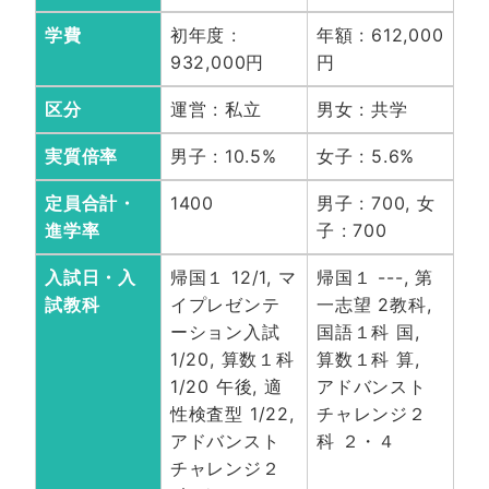
学費
初年度 :
年額 : 612,000
932,000円
円
区分
運営 : 私立
男女 : 共学
実質倍率
男子 : 10.5%
女子 : 5.6%
定員合計・
1400
男子 : 700, 女
進学率
子 : 700
入試日・入
帰国１ 12/1, マ
帰国１ ---, 第
試教科
イプレゼンテ
一志望 2教科,
ーション入試
国語１科 国,
1/20, 算数１科
算数１科 算,
1/20 午後, 適
アドバンスト
性検査型 1/22,
チャレンジ２
アドバンスト
科 ２・４
チャレンジ２