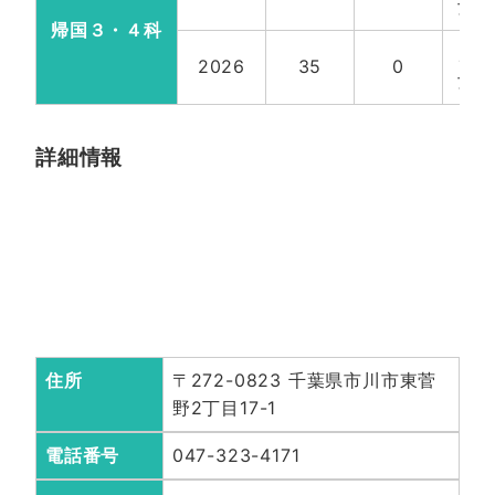
女計
帰国３・４科
帰
2026
35
0
女計
詳細情報
住所
〒272-0823 千葉県市川市東菅
野2丁目17-1
電話番号
047-323-4171