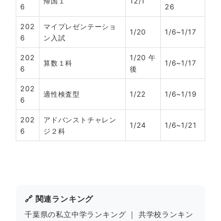
帰国１
12/1
6
26
202
マイプレゼンテーショ
1/20
1/6~1/17
6
ン入試
202
1/20 午
算数１科
1/6~1/17
6
後
202
適性検査型
1/22
1/6~1/19
6
202
アドバンストチャレン
1/24
1/6~1/21
6
ジ２科
🔗 関連ランキング
千葉県の私立中学ランキング
｜
共学校ランキン