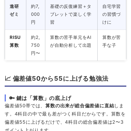
進研
約7,
基礎の反復練習＋タ
自宅学習
ゼミ
000
ブレットで楽しく学
の習慣づ
円
習
けに
RISU
約2,
算数の苦手単元をAI
算数が苦
算数
750
が自動分析して出題
手な子
円〜
📈 偏差値50から55に上げる勉強法
🔑 鍵は「算数」の底上げ
偏差値50帯では、
算数の出来が総合偏差値に直結
しま
す。4科目の中で最も差がつく科目だからです。算数を
偏差値55に上げるだけで、4科目の総合偏差値は2〜3
ポイント上がります。