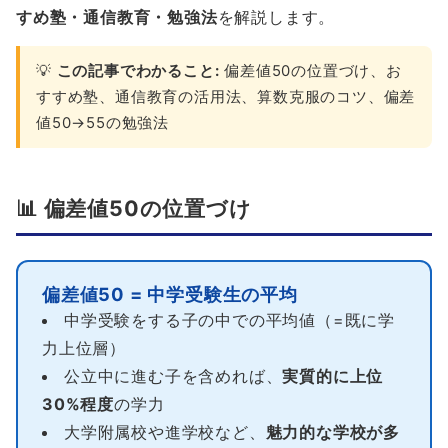
すめ塾・通信教育・勉強法
を解説します。
💡
この記事でわかること:
偏差値50の位置づけ、お
すすめ塾、通信教育の活用法、算数克服のコツ、偏差
値50→55の勉強法
📊 偏差値50の位置づけ
偏差値50 = 中学受験生の平均
中学受験をする子の中での平均値（=既に学
力上位層）
公立中に進む子を含めれば、
実質的に上位
30%程度
の学力
大学附属校や進学校など、
魅力的な学校が多