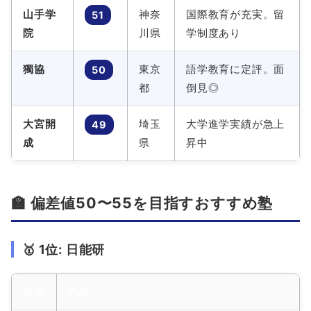
山手学
神奈
国際教育が充実。留
51
院
川県
学制度あり
獨協
東京
語学教育に定評。面
50
都
倒見◎
大宮開
埼玉
大学進学実績が急上
49
成
県
昇中
🏫 偏差値50〜55を目指すおすすめ塾
🥇 1位: 日能研
項目
内容