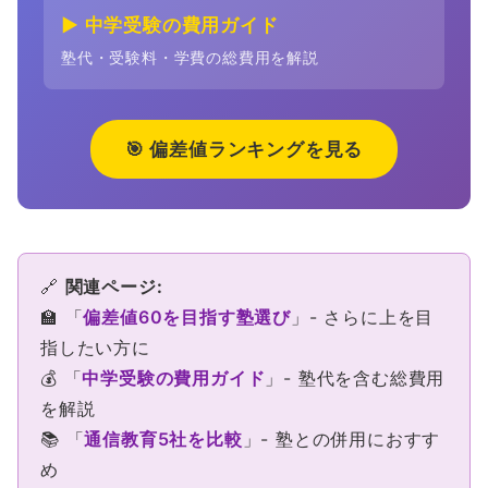
▶ 中学受験の費用ガイド
塾代・受験料・学費の総費用を解説
🎯 偏差値ランキングを見る
🔗
関連ページ:
🏫 「
偏差値60を目指す塾選び
」- さらに上を目
指したい方に
💰 「
中学受験の費用ガイド
」- 塾代を含む総費用
を解説
📚 「
通信教育5社を比較
」- 塾との併用におすす
め