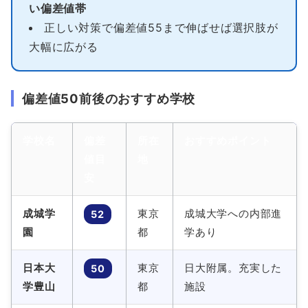
い偏差値帯
正しい対策で偏差値55まで伸ばせば選択肢が
大幅に広がる
偏差値50前後のおすすめ学校
学校名
偏差
所在
おすすめポイント
値目
地
安
成城学
東京
成城大学への内部進
52
園
都
学あり
日本大
東京
日大附属。充実した
50
学豊山
都
施設