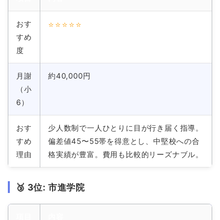
おす
⭐⭐⭐⭐⭐
すめ
度
月謝
約40,000円
（小
6）
おす
少人数制で一人ひとりに目が行き届く指導。
すめ
偏差値45〜55帯を得意とし、中堅校への合
理由
格実績が豊富。費用も比較的リーズナブル。
🥉 3位: 市進学院
項目
内容