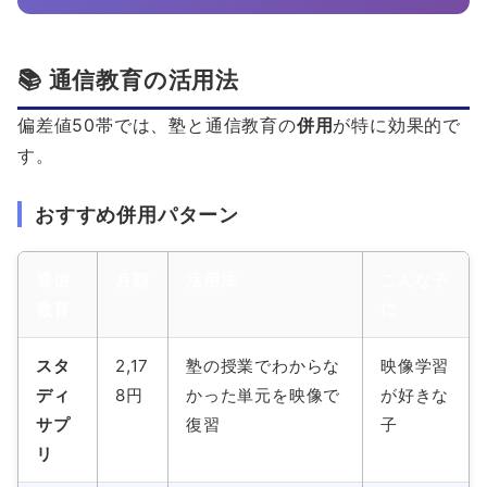
📚 通信教育の活用法
偏差値50帯では、塾と通信教育の
併用
が特に効果的で
す。
おすすめ併用パターン
通信
月額
活用法
こんな子
教育
に
スタ
2,17
塾の授業でわからな
映像学習
ディ
8円
かった単元を映像で
が好きな
サプ
復習
子
リ