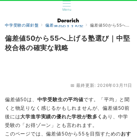
Menu
中学受験の羅針盤
偏差値別おすすめ塾
偏差値50から55へ上げる塾選び｜中堅校合格の確実な戦略
偏差値50から55へ上げる塾選び｜中堅
校合格の確実な戦略
📅 最終更新: 2026年03月11日
偏差値50は、
中学受験生の平均値
です。「平均」と聞
くと物足りなく感じるかもしれませんが、偏差値50前
後には
大学進学実績の優れた学校が数多く
あり、中学
受験の「お得ゾーン」とも言われます。
このページでは、偏差値50から55を目指すための
おす