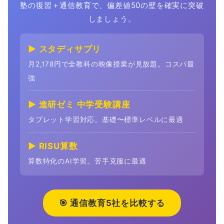
塾の復習＋通信教育で、偏差値50の壁を確実に突破
しましょう。
▶ スタディサプリ
月2,178円で全教科の映像授業が見放題。コスパ最
強
▶ 進研ゼミ 中学受験講座
タブレット学習対応。基礎〜標準レベルに最適
▶ RISU算数
算数特化のAI学習。苦手克服に最適
🎯 通信教育5社を比較する