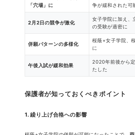
「穴場」に
争が緩和された可
女子学院に加え、
2月2日の競争が激化
の受験が過密に
桜蔭+女子学院、
併願パターンの多様化
に
2020年前後か
午後入試が緩和効果
たした
保護者が知っておくべきポイント
1. 繰り上げ合格への影響
桜蔭+女子学院の併願が可能になったことで、
両