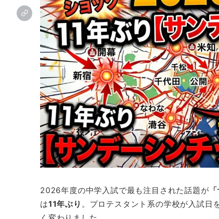
2026年度の中学入試で最も注目された話題が
「
は
11年ぶり
。プロテスタント系の学校が入試日
く変わりました。