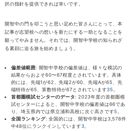
択の指針を提供できれば幸いです。
開智中の門を叩こうと思い定めた皆さんにとって、本
記事が志望校への想いを新たにする一助となることを
願ってやみません。それでは、開智中学校の知られざ
る素顔に迫る旅を始めましょう。
偏差値範囲
: 開智中学校の偏差値は、様々な模試の
結果からおよそ60〜67程度とされています。具体
的には、先端1が62、先端2が60、先端Aが65、先
端特待が65、算数特待が67とされています
3
5
。
首都圏模試センターのデータ
: 2023年度の首都圏模
試センターによると、開智中学校の偏差値は66であ
り、埼玉県内では県立浦和高校に次ぐ高さです
5
。
全国ランキング
: 全国的には、開智中学校は3,578件
中48位にランクインしています
3
。