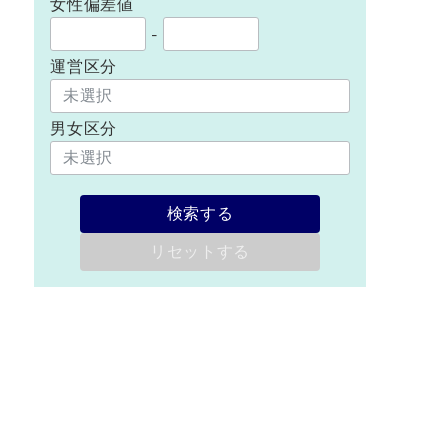
女性偏差値
-
運営区分
男女区分
検索する
リセットする