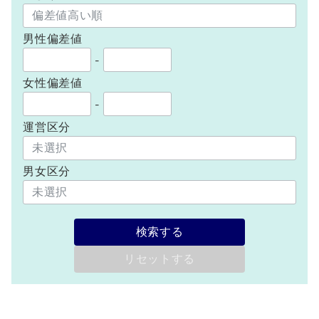
男性偏差値
-
女性偏差値
-
運営区分
男女区分
検索する
リセットする