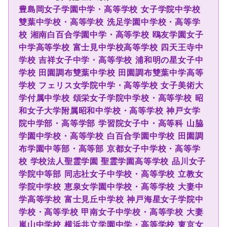
豊島岡女子学園中学・高等学校
女子学院中学校
雙葉中学校・高等学校
洗足学園中学校・高等学
校
湘南白百合学園中学・高等学校
鴎友学園女子
中学高等学校
富士見中学校高等学校
四天王寺中
学校
吉祥女子中学・高等学校
浦和明の星女子中
学校
田園調布雙葉中学校
田園調布雙葉中学高等
学校
フェリス女学院中学・高等学校
女子美術大
学付属中学校
頌栄女子学院中学校・高等学校
昭
和女子大学附属昭和中学校・高等学校
神戸女学
院中学部・高等学部
学習院女子中・高等科
山脇
学園中学校・高等学校
白百合学園中学校
田園調
布学園中等部・高等部
京都女子中学校・高等学
校
学校法人聖霊学園 聖霊学園高等学校
品川女子
学院中等部
同志社女子中学校・高等学校
立教女
学院中学校
恵泉女学園中学校・高等学校
大妻中
学高等学校
富士見丘中学校
神戸海星女子学院中
学校・高等学校
甲南女子中学校・高等学校
大妻
嵐山中学校
横浜共立学園中学・高等学校
東京女