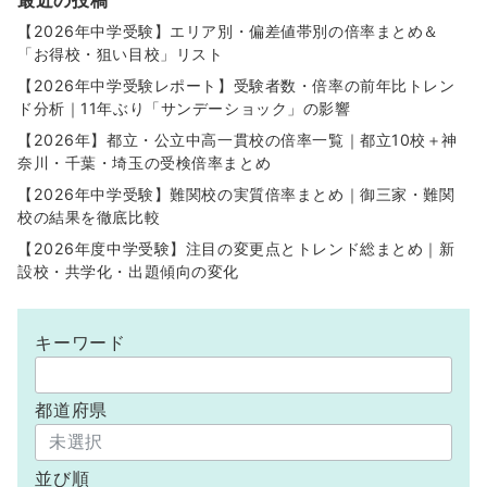
最近の投稿
【2026年中学受験】エリア別・偏差値帯別の倍率まとめ＆
「お得校・狙い目校」リスト
【2026年中学受験レポート】受験者数・倍率の前年比トレン
ド分析｜11年ぶり「サンデーショック」の影響
【2026年】都立・公立中高一貫校の倍率一覧｜都立10校＋神
奈川・千葉・埼玉の受検倍率まとめ
【2026年中学受験】難関校の実質倍率まとめ｜御三家・難関
校の結果を徹底比較
【2026年度中学受験】注目の変更点とトレンド総まとめ｜新
設校・共学化・出題傾向の変化
キーワード
都道府県
並び順