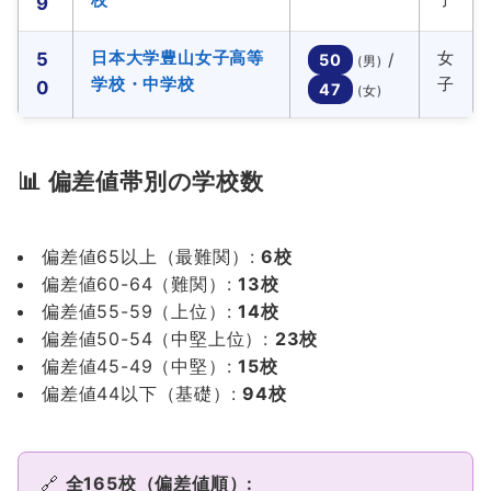
9
日本大学豊山女子高等
女
5
/
50
(男)
学校・中学校
子
0
47
(女)
📊 偏差値帯別の学校数
偏差値65以上（最難関）:
6校
偏差値60-64（難関）:
13校
偏差値55-59（上位）:
14校
偏差値50-54（中堅上位）:
23校
偏差値45-49（中堅）:
15校
偏差値44以下（基礎）:
94校
🔗
全165校（偏差値順）: