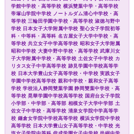
学館中学校・高等学校
横浜雙葉中学・高等学校
帝塚山学院中学校
ノートルダム清心中学校・高
等学校
三輪田学園中学校・高等学校
淑徳与野中
学校
日本女子大学附属中学校
聖心女子学院初等
科・中等科・高等科
名古屋女子大学中学校・高
等学校
共立女子中学高等学校
昭和女子大学附属
昭和中学校
大妻中野中学校・高等学校
武庫川女
子大学附属中学校・高等学校
土佐女子中学校
カ
リタス女子中学高等学校
跡見学園中学校高等学
校
日本大学豊山女子高等学校・中学校
実践女子
学園中学校高等学校
親和中学校・親和女子高等
学校
学校法人静岡雙葉学園 静岡雙葉中学校・高
等学校
晃華学園中学校高等学校
国府台女子学院
小学部・中学部・高等部
相模女子大学中学部
土
佐女子中学校・高等学校
清泉女学院中学高等学
校
鎌倉女学院中学校高等学校
横浜女学院中学校
高等学校
日本大学豊山女子高等学校・中学校
光
塩女子学院中等科
佼成学園女子中学校
尚絅中学