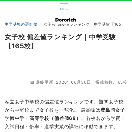
Menu
中学受験の羅針盤
女子校 偏差値ランキング｜中学受験【165校】
女子校 偏差値ランキング｜中学受験
【165校】
📅 最終更新: 2026年06月30日｜掲載校数: 165校
私立女子中学校の偏差値ランキングです。難関女子校
から中堅校まで女子校を一覧化。 最高峰は
豊島岡女子
学園中学・高等学校（偏差値68）
。各校名から学費・
入試日程・倍率・進学実績の詳細に移動できます。