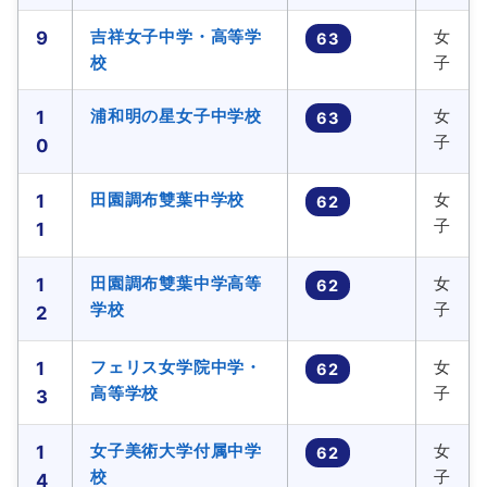
吉祥女子中学・高等学
女
9
63
校
子
浦和明の星女子中学校
女
1
63
子
0
田園調布雙葉中学校
女
1
62
子
1
田園調布雙葉中学高等
女
1
62
学校
子
2
フェリス女学院中学・
女
1
62
高等学校
子
3
女子美術大学付属中学
女
1
62
校
子
4