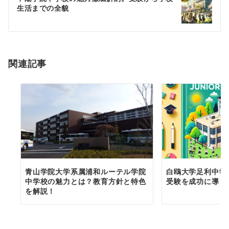
生活までの全貌
ー
シ
ョ
関連記事
ン
青山学院大学系属浦和ルーテル学院
白鴎大学足利中学
中学校の魅力とは？教育方針と特色
受験を成功に導く
を解説！