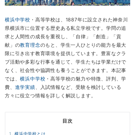
横浜中学校
・高等学校は、1887年に設立された神奈川
県横浜市に位置する歴史ある私立学校です。学問の追
求と人間性の成長を重視し、「自律」「創造」「貢
献」の
教育理念
のもと、学生一人ひとりの能力を最大
限に引き出す教育環境を提供しています。豊富なクラ
ブ活動や多彩な行事を通じて、学生たちは学業だけで
なく、社会性や協調性も養うことができます。本記事
では、
横浜中学校
・高等学校の魅力や特徴、評判、学
費、
進学実績
、入試情報など、受験を検討している
方々に役立つ情報を詳しく解説します。
目次
横浜中学校とは