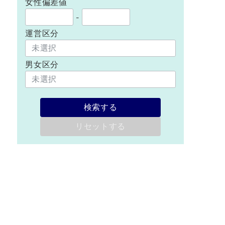
女性偏差値
-
運営区分
男女区分
検索する
リセットする