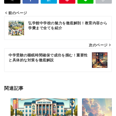
前のページ
投
弘学館中学校の魅力を徹底解剖！教育内容から
稿
学費まで全てを紹介
ナ
次のページ
ビ
ゲ
中学受験の睡眠時間確保で成功を掴む！重要性
と具体的な対策を徹底解説
ー
シ
ョ
関連記事
ン