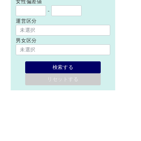
女性偏差値
-
運営区分
男女区分
検索する
リセットする