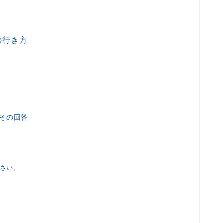
の行き方
その回答
ださい。