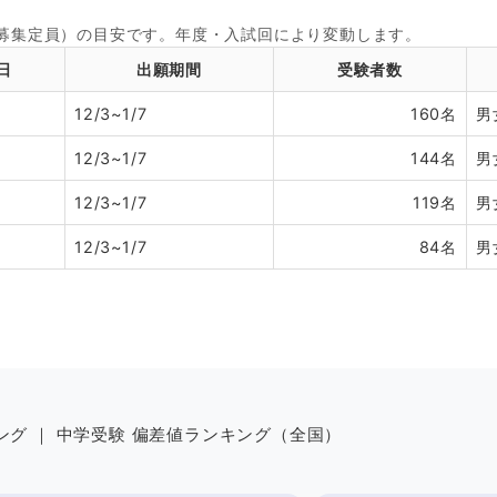
÷募集定員）の目安です。年度・入試回により変動します。
日
出願期間
受験者数
12/3~1/7
160名
男
12/3~1/7
144名
男
12/3~1/7
119名
男
12/3~1/7
84名
男
ング
｜
中学受験 偏差値ランキング（全国）