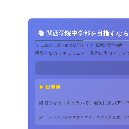
📚 関西学院中学部を目指すな
🏷️ 上位校志望（偏差値57）｜☀️ 夏期講習準備期
段階的なカリキュラムで、着実に実力アップ
▶ 日能研
段階的なカリキュラムで、着実に実力アッ
✔️ 「シカクい頭をマルくする」で思考力育成。