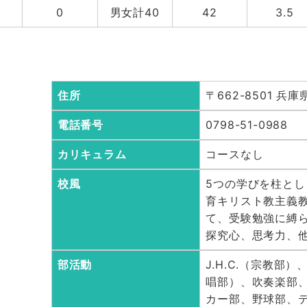
0
男女計40
42
3.5
住所
〒662-8501 兵
電話番号
0798-51-0988
カリキュラム
コースなし
校風
5つの学びを柱と
育キリスト教主義
て、受験勉強に縛
探究心、思考力、
部活動
J.H.C.（宗教
唱部）、吹奏楽部
カー部、野球部、