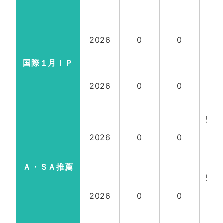
計3
国
2026
0
0
試
計3
国際１月ＩＰ
国
2026
0
0
試
計3
帰国
含
2026
0
0
全
18
Ａ・ＳＡ推薦
帰国
含
2026
0
0
全
18