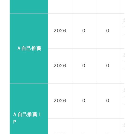
18
帰国
含
2026
0
0
全
18
Ａ自己推薦
帰国
含
2026
0
0
全
18
帰国
含
2026
0
0
全
18
Ａ自己推薦Ｉ
Ｐ
帰国
含