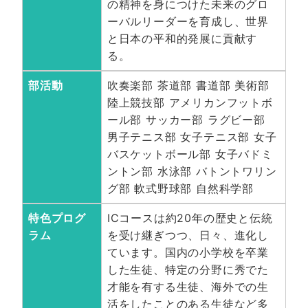
の精神を身につけた未来のグロ
ーバルリーダーを育成し、世界
と日本の平和的発展に貢献す
る。
部活動
吹奏楽部 茶道部 書道部 美術部
陸上競技部 アメリカンフットボ
ール部 サッカー部 ラグビー部
男子テニス部 女子テニス部 女子
バスケットボール部 女子バドミ
ントン部 水泳部 バトントワリン
グ部 軟式野球部 自然科学部
特色プログ
ICコースは約20年の歴史と伝統
ラム
を受け継ぎつつ、日々、進化し
ています。国内の小学校を卒業
した生徒、特定の分野に秀でた
才能を有する生徒、海外での生
活をしたことのある生徒など多