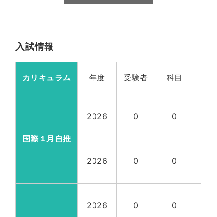
入試情報
カリキュラム
年度
受験者
科目
定
国
2026
0
0
試
計3
国際１月自推
国
2026
0
0
試
計3
国
2026
0
0
試