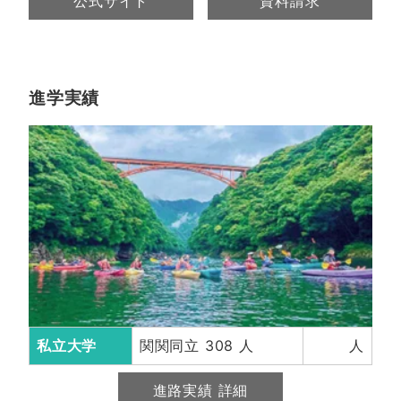
公式サイト
資料請求
進学実績
私立大学
関関同立 308 人
人
進路実績 詳細