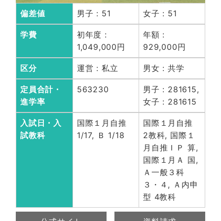
偏差値
男子 : 51
女子 : 51
学費
初年度 :
年額 :
1,049,000円
929,000円
区分
運営 : 私立
男女 : 共学
定員合計・
563230
男子 : 281615,
進学率
女子 : 281615
入試日・入
国際１月自推
国際１月自推
試教科
1/17, Ｂ 1/18
2教科, 国際１
月自推ＩＰ 算,
国際１月Ａ 国,
Ａ一般３科
３・４, Ａ内申
型 4教科