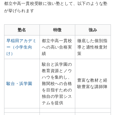
都立中高一貫校受験に強い塾として、以下のような塾
が挙げられます
塾名
特徴
強み
早稲田アカデミ
都立中高一貫校
徹底した個別指
ー（小学生向
への高い合格実
導と適性検査対
け）
績
策
駿台と浜学園の
教育資源とノウ
ハウを集約し、
豊富な教材と経
駿台・浜学園
難関校への合格
験豊富な講師陣
を目指すための
独自の学習シス
テムを提供