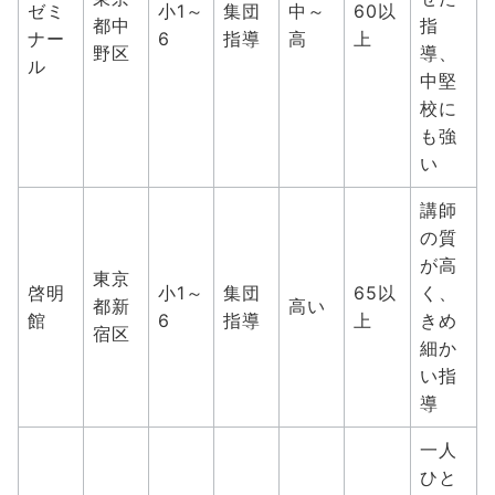
ゼミ
小1～
集団
中～
60以
都中
指
ナー
6
指導
高
上
野区
導、
ル
中堅
校に
も強
い
講師
の質
が高
東京
啓明
小1～
集団
65以
く、
都新
高い
館
6
指導
上
きめ
宿区
細か
い指
導
一人
ひと