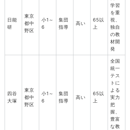
学習
を重
東京
日能
小1～
集団
65以
視、
都中
高い
研
6
指導
上
独自
野区
の教
材開
発
全国
統一
テス
トに
東京
よる
四谷
小1～
集団
65以
都中
高い
実力
大塚
6
指導
上
野区
把
握、
豊富
な教