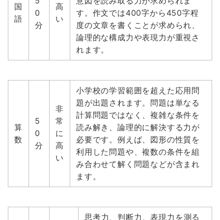
5
意図を読み取る力が求められま
国
高
0
す。作文では400字から450字程
語
い
分
度の文章を書くことが求められ、
論理的な構成力や表現力が重視さ
れます。
小学校の学習範囲を超えた応用問
題が出題されます。問題は単なる
非
計算問題ではなく、複雑な条件を
5
常
算
読み解き、論理的に解決する力が
0
に
数
必要です。例えば、図形の性質を
分
高
利用した問題や、複数の条件を組
い
み合わせて解く問題などが含まれ
ます。
思考力、判断力、表現力を測る