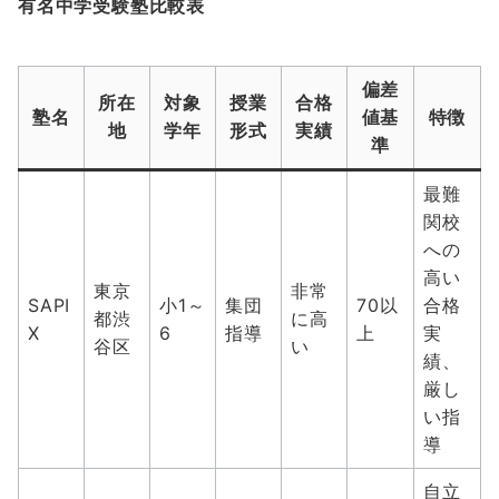
有名中学受験塾比較表
偏差
所在
対象
授業
合格
塾名
値基
特徴
地
学年
形式
実績
準
最難
関校
への
高い
東京
非常
SAPI
小1～
集団
70以
合格
都渋
に高
X
6
指導
上
実
谷区
い
績、
厳し
い指
導
自立