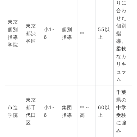
りに
合わ
せた
東京
東京
個別
個別
小1～
個別
55以
都渋
中
指
指導
6
指導
上
谷区
導、
学院
柔軟
なカ
リキ
ュラ
ム
千葉
東京
県の
市進
都千
小1～
集団
中～
60以
中学
学院
代田
6
指導
高
上
受験
区
に強
み