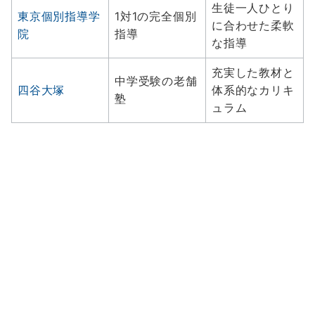
生徒一人ひとり
東京個別指導学
1対1の完全個別
に合わせた柔軟
院
指導
な指導
充実した教材と
中学受験の老舗
四谷大塚
体系的なカリキ
塾
ュラム