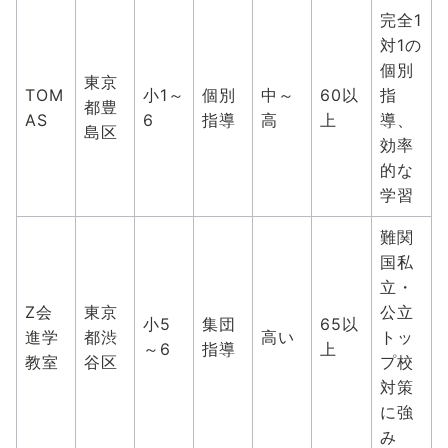
完全1
対1の
個別
東京
TOM
小1～
個別
中～
60以
指
都豊
AS
6
指導
高
上
導、
島区
効率
的な
学習
難関
国私
立・
Z会
東京
公立
小5
集団
65以
進学
都渋
高い
トッ
～6
指導
上
教室
谷区
プ校
対策
に強
み