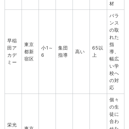
材
バラ
ンス
の取
れた
早稲
東京
指
田ア
小1～
集団
65以
都新
高い
導、
カデ
6
指導
上
宿区
幅広
ミー
い学
校へ
の対
応
個々
の生
徒に
合わ
栄光
東京
せた