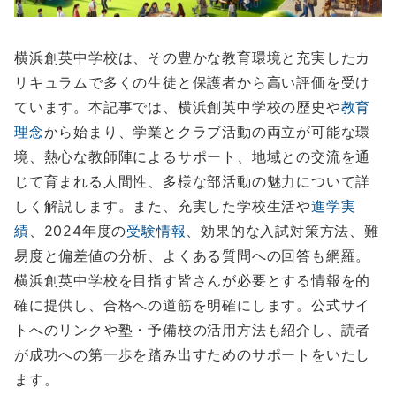
横浜創英中学校は、その豊かな教育環境と充実したカ
リキュラムで多くの生徒と保護者から高い評価を受け
ています。本記事では、横浜創英中学校の歴史や
教育
理念
から始まり、学業とクラブ活動の両立が可能な環
境、熱心な教師陣によるサポート、地域との交流を通
じて育まれる人間性、多様な部活動の魅力について詳
しく解説します。また、充実した学校生活や
進学実
績
、2024年度の
受験情報
、効果的な入試対策方法、難
易度と偏差値の分析、よくある質問への回答も網羅。
横浜創英中学校を目指す皆さんが必要とする情報を的
確に提供し、合格への道筋を明確にします。公式サイ
トへのリンクや塾・予備校の活用方法も紹介し、読者
が成功への第一歩を踏み出すためのサポートをいたし
ます。