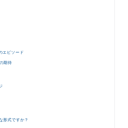
とのエピソード
への期待
ジ
うな形式ですか？