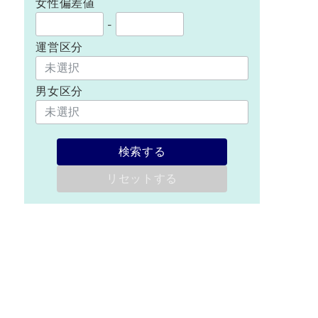
女性偏差値
-
運営区分
男女区分
検索する
リセットする