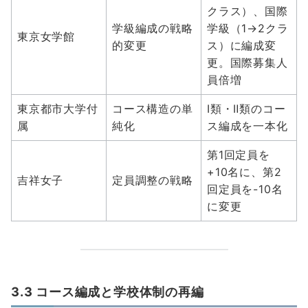
クラス）、国際
学級編成の戦略
学級（1→2クラ
東京女学館
的変更
ス）に編成変
更。国際募集人
員倍増
東京都市大学付
コース構造の単
Ⅰ類・Ⅱ類のコー
属
純化
ス編成を一本化
第1回定員を
+10名に、第2
吉祥女子
定員調整の戦略
回定員を-10名
に変更
3.3 コース編成と学校体制の再編