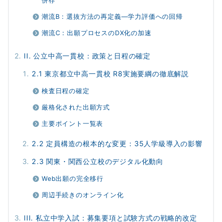
併存
潮流B：選抜方法の再定義―学力評価への回帰
潮流C：出願プロセスのDX化の加速
II. 公立中高一貫校：政策と日程の確定
2.1 東京都立中高一貫校 R8実施要綱の徹底解説
検査日程の確定
厳格化された出願方式
主要ポイント一覧表
2.2 定員構造の根本的な変更：35人学級導入の影響
2.3 関東・関西公立校のデジタル化動向
Web出願の完全移行
周辺手続きのオンライン化
III. 私立中学入試：募集要項と試験方式の戦略的改定