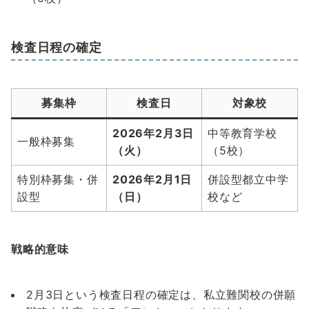
検査日程の確定
募集枠
検査日
対象校
2026年2月3日
中等教育学校
一般枠募集
（火）
（5校）
特別枠募集・併
2026年2月1日
併設型都立中学
設型
（日）
校など
戦略的意味
2月3日という検査日程の確定は、私立難関校の併願