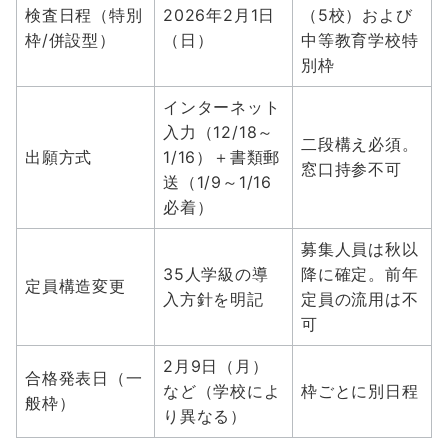
検査日程（特別
2026年2月1日
（5校）および
枠/併設型）
（日）
中等教育学校特
別枠
インターネット
入力（12/18～
二段構え必須。
出願方式
1/16）＋書類郵
窓口持参不可
送（1/9～1/16
必着）
募集人員は秋以
35人学級の導
降に確定。前年
定員構造変更
入方針を明記
定員の流用は不
可
2月9日（月）
合格発表日（一
など（学校によ
枠ごとに別日程
般枠）
り異なる）