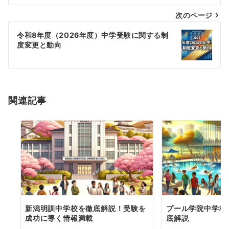
ナ
次のページ
ビ
ゲ
令和8年度（2026年度）中学受験に関する制
度変更と動向
ー
シ
ョ
関連記事
ン
新潟明訓中学校を徹底解説！受験を
プール学院中学校
成功に導く情報満載
底解説