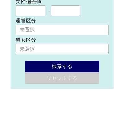
女性偏差値
-
運営区分
男女区分
検索する
リセットする