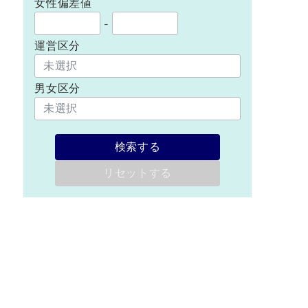
女性偏差値
-
運営区分
男女区分
検索する
リセットする