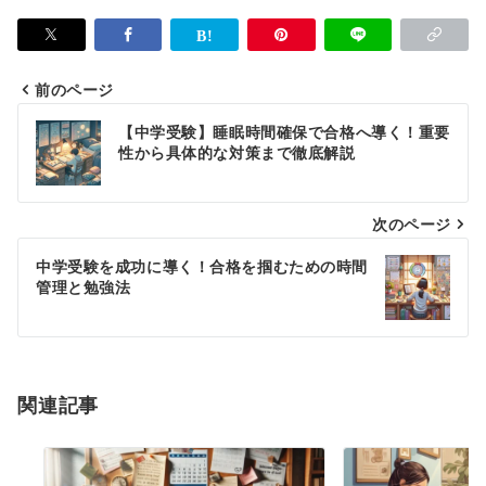
前のページ
投
【中学受験】睡眠時間確保で合格へ導く！重要
稿
性から具体的な対策まで徹底解説
ナ
次のページ
ビ
ゲ
中学受験を成功に導く！合格を掴むための時間
管理と勉強法
ー
シ
ョ
関連記事
ン