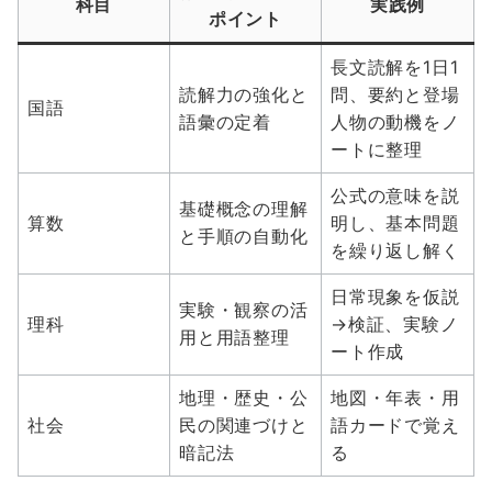
科目
実践例
ポイント
長文読解を1日1
読解力の強化と
問、要約と登場
国語
語彙の定着
人物の動機をノ
ートに整理
公式の意味を説
基礎概念の理解
算数
明し、基本問題
と手順の自動化
を繰り返し解く
日常現象を仮説
実験・観察の活
理科
→検証、実験ノ
用と用語整理
ート作成
地理・歴史・公
地図・年表・用
社会
民の関連づけと
語カードで覚え
暗記法
る