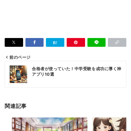
前のページ
投
合格者が使っていた！中学受験を成功に導く神
稿
アプリ10選
ナ
ビ
ゲ
関連記事
ー
シ