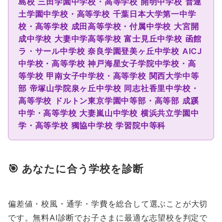
島校
三田学園中学校・高等学校
開明中学校
普連
土学園中学校・高等学校
千葉日本大学第一中学
校・高等学校
成田高等学校・付属中学校
大宮開
成中学校
大妻中学高等学校
富士見丘中学校
函館
ラ・サール中学校
奈良学園登美ヶ丘中学校
AICJ
中学校・高等学校
神戸海星女子学院中学校・高
等学校
甲南女子中学校・高等学校
関西大学中等
部
帝塚山学院泉ヶ丘中学校
同志社香里中学校・
高等学校
ドルトン東京学園中等部・高等部
成蹊
中学・高等学校
大妻嵐山中学校
横浜共立学園中
学・高等学校
獨協中学校
学習院中等科
🎯 あなたに合う学校を診断
偏差値・校風・通学・学費を総合して選ぶことが大切
です。無料AI診断でお子さまに最適な志望校を判定で