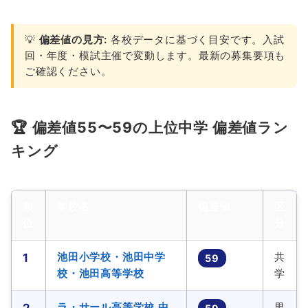
💡
偏差値の見方:
各校データに基づく目安です。入試
回・年度・模試主催で変動します。最新の募集要項も
ご確認ください。
🏆 偏差値55〜59の上位中学 偏差値ラン
キング
順
学校名
偏差値
区
位
分
池田小学校・池田中学
共
1
59
校・池田高等学校
学
ラ・サール高等学校 中
男