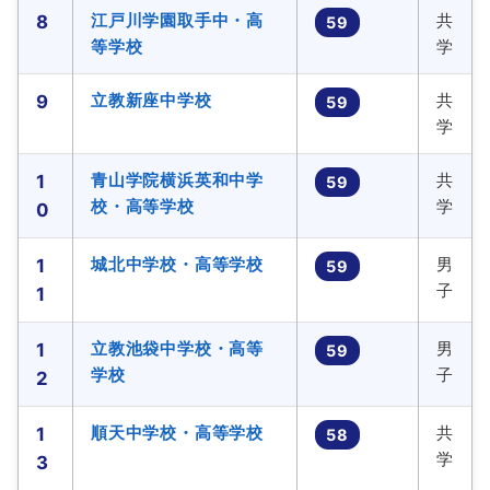
江戸川学園取手中・高
共
8
59
等学校
学
立教新座中学校
共
9
59
学
青山学院横浜英和中学
共
1
59
校・高等学校
学
0
城北中学校・高等学校
男
1
59
子
1
立教池袋中学校・高等
男
1
59
学校
子
2
順天中学校・高等学校
共
1
58
学
3