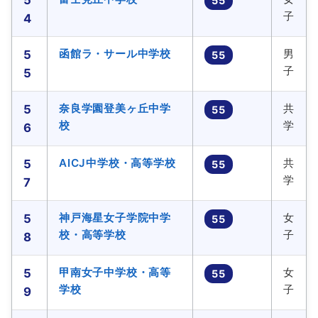
5
55
子
4
函館ラ・サール中学校
男
5
55
子
5
奈良学園登美ヶ丘中学
共
5
55
校
学
6
AICJ中学校・高等学校
共
5
55
学
7
神戸海星女子学院中学
女
5
55
校・高等学校
子
8
甲南女子中学校・高等
女
5
55
学校
子
9