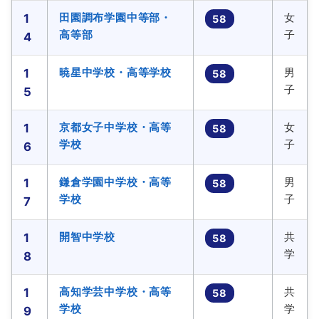
田園調布学園中等部・
女
1
58
高等部
子
4
暁星中学校・高等学校
男
1
58
子
5
京都女子中学校・高等
女
1
58
学校
子
6
鎌倉学園中学校・高等
男
1
58
学校
子
7
開智中学校
共
1
58
学
8
高知学芸中学校・高等
共
1
58
学校
学
9