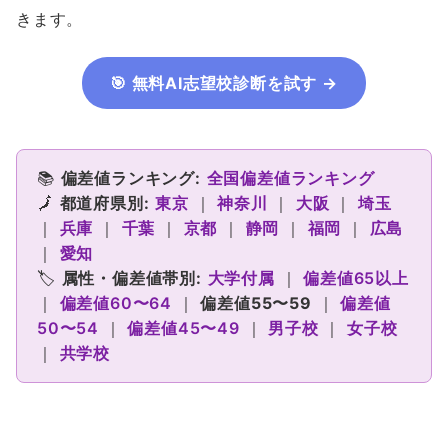
きます。
🎯 無料AI志望校診断を試す →
📚
偏差値ランキング:
全国偏差値ランキング
🗾️
都道府県別:
東京
｜
神奈川
｜
大阪
｜
埼玉
｜
兵庫
｜
千葉
｜
京都
｜
静岡
｜
福岡
｜
広島
｜
愛知
🏷️
属性・偏差値帯別:
大学付属
｜
偏差値65以上
｜
偏差値60〜64
｜
偏差値55〜59
｜
偏差値
50〜54
｜
偏差値45〜49
｜
男子校
｜
女子校
｜
共学校