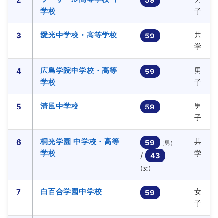
2
59
学校
子
愛光中学校・高等学校
共
3
59
学
広島学院中学校・高等
男
4
59
学校
子
清風中学校
男
5
59
子
桐光学園 中学校・高等
共
6
59
(男)
学校
学
/
43
(女)
白百合学園中学校
女
7
59
子