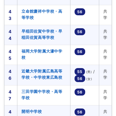
立命館慶祥中学校・高
共
4
56
等学校
学
3
早稲田佐賀中学校・早
共
4
56
稲田佐賀高等学校
学
4
福岡大学附属大濠中学
共
4
56
校
学
5
近畿大学附属広島高等
共
4
/
55
(男)
学校・中学校東広島校
学
6
56
(女)
三田学園中学校・高等
共
4
56
学校
学
7
開明中学校
共
4
56