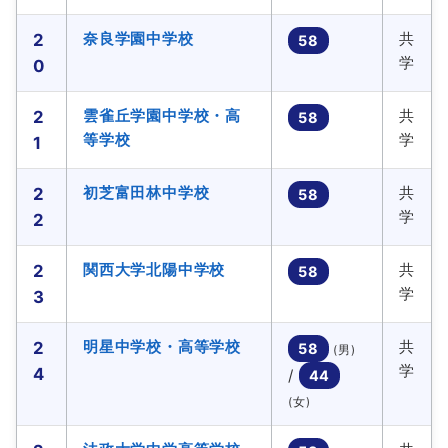
奈良学園中学校
共
2
58
学
0
雲雀丘学園中学校・高
共
2
58
等学校
学
1
初芝富田林中学校
共
2
58
学
2
関西大学北陽中学校
共
2
58
学
3
明星中学校・高等学校
共
2
58
(男)
学
4
/
44
(女)