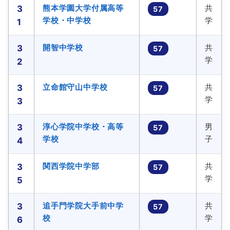
熊本学園大学付属高等
共
3
57
学校・中学校
学
1
開智中学校
共
3
57
学
2
立命館守山中学校
共
3
57
学
3
淳心学院中学校・高等
男
3
57
学校
子
4
関西学院中学部
共
3
57
学
5
追手門学院大手前中学
共
3
57
校
学
6