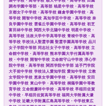
袋中学校・高等学校
順天中学校・高等学校
田園
調布学園中等部・高等部
暁星中学校・高等学校
京都女子中学校・高等学校
鎌倉学園中学校・高
等学校
開智中学校
高知学芸中学校・高等学校
奈
良学園中学校
雲雀丘学園中学校・高等学校
初芝
富田林中学校
関西大学北陽中学校
明星中学校・
高等学校
法政大学中学高等学校
青稜中学校・高
等学校
学校法人聖霊学園 聖霊学園高等学校
品川
女子学院中等部
同志社女子中学校・高等学校
立
命館中学校・高等学校
熊本学園大学付属高等学
校・中学校
開智中学校
立命館守山中学校
淳心学
院中学校・高等学校
関西学院中学部
追手門学院
大手前中学校
学校法人愛知学院 愛知中学校
立教
女学院中学校
恵泉女学園中学校・高等学校
安田
学園中学校
東山中学・高等学校
桐蔭学園中等教
育学校
立命館慶祥中学校・高等学校
早稲田佐賀
中学校・早稲田佐賀高等学校
福岡大学附属大濠
中学校
近畿大学附属広島高等学校・中学校東広