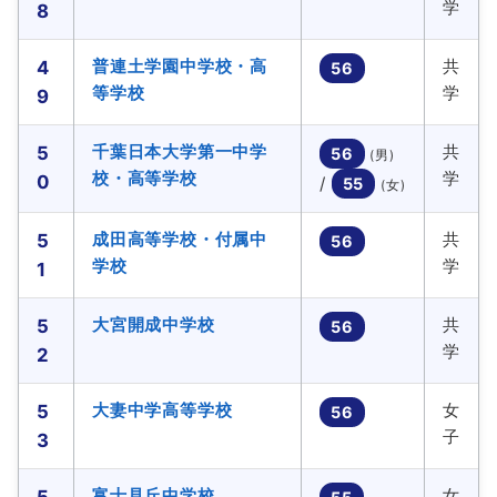
学
8
普連土学園中学校・高
共
4
56
等学校
学
9
千葉日本大学第一中学
共
5
56
(男)
校・高等学校
学
0
/
55
(女)
成田高等学校・付属中
共
5
56
学校
学
1
大宮開成中学校
共
5
56
学
2
大妻中学高等学校
女
5
56
子
3
富士見丘中学校
女