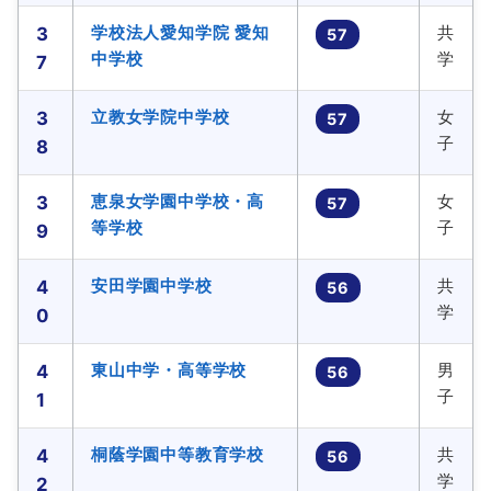
学校法人愛知学院 愛知
共
3
57
中学校
学
7
立教女学院中学校
女
3
57
子
8
恵泉女学園中学校・高
女
3
57
等学校
子
9
安田学園中学校
共
4
56
学
0
東山中学・高等学校
男
4
56
子
1
桐蔭学園中等教育学校
共
4
56
学
2