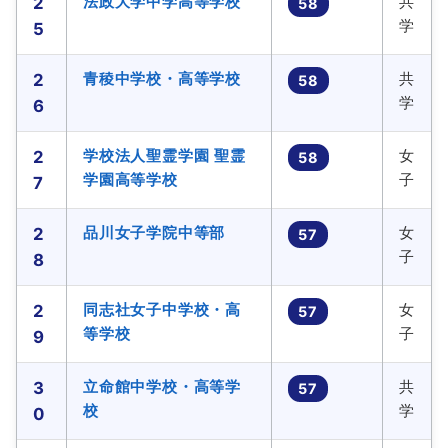
法政大学中学高等学校
共
2
58
学
5
青稜中学校・高等学校
共
2
58
学
6
学校法人聖霊学園 聖霊
女
2
58
学園高等学校
子
7
品川女子学院中等部
女
2
57
子
8
同志社女子中学校・高
女
2
57
等学校
子
9
立命館中学校・高等学
共
3
57
校
学
0